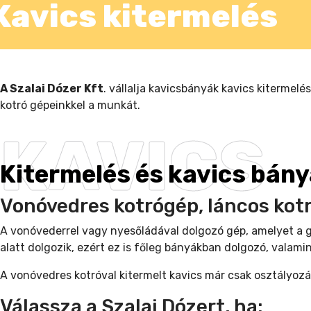
Kavics kitermelés
A Szalai Dózer Kft
. vállalja kavicsbányák kavics kitermel
kotró gépeinkkel a munkát.
KAVICS
Kitermelés és kavics bán
Vonóvedres kotrógép, láncos kot
A vonóvederrel vagy nyesőládával dolgozó gép, amelyet a gé
alatt dolgozik, ezért ez is főleg bányákban dolgozó, vala
A vonóvedres kotróval kitermelt kavics már csak osztályozá
Válassza a Szalai Dózert, ha: