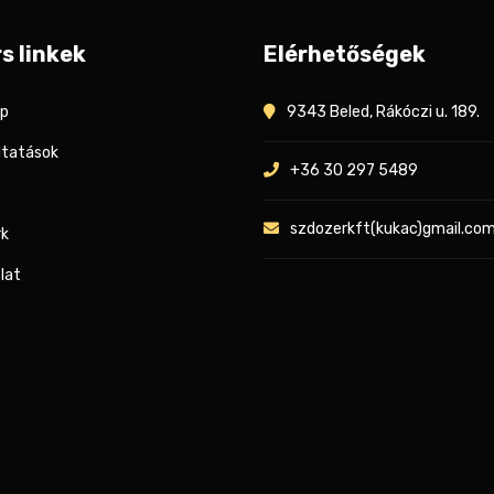
s linkek
Elérhetőségek
ap
9343 Beled, Rákóczi u. 189.
ltatások
+36 30 297 5489
szdozerkft(kukac)gmail.co
rk
lat