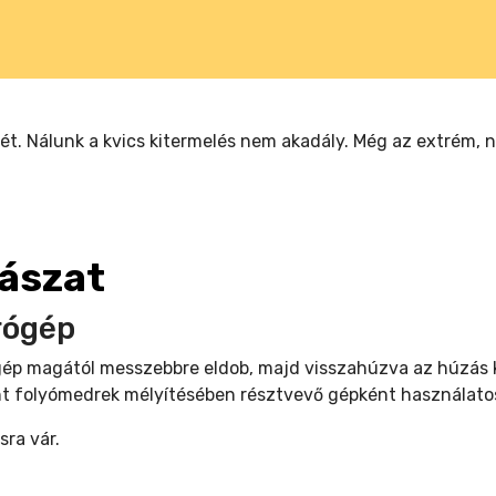
ését. Nálunk a kvics kitermelés nem akadály. Még az extrém, 
yászat
rógép
p magától messzebbre eldob, majd visszahúzva az húzás közbe
mint folyómedrek mélyítésében résztvevő gépként használato
sra vár.