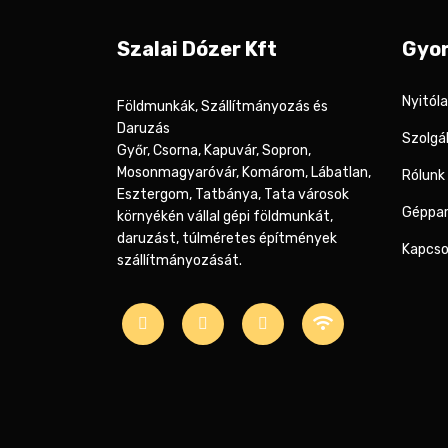
Szalai Dózer Kft
Gyor
Nyitól
Földmunkák, Szállítmányozás és
Daruzás
Szolgá
Győr, Csorna, Kapuvár, Sopron,
Mosonmagyaróvár, Komárom, Lábatlan,
Rólunk
Esztergom, Tatbánya, Tata városok
Géppa
környékén vállal gépi földmunkát,
daruzást, túlméretes építmények
Kapcso
szállítmányozását.