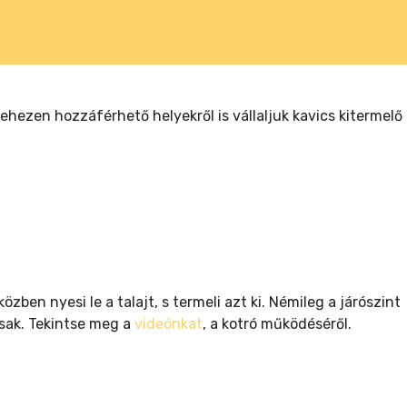
nehezen hozzáférhető helyekről is vállaljuk kavics kitermelő
n nyesi le a talajt, s termeli azt ki. Némileg a járószint
sak. Tekintse meg a
videónkat
, a kotró működéséről.