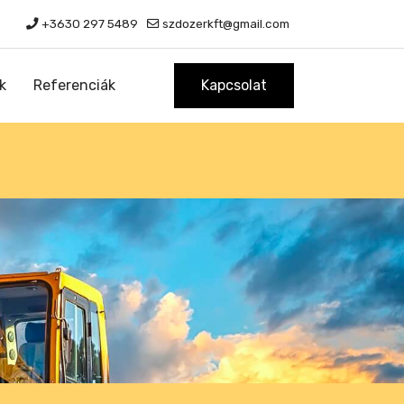
+3630 297 5489
szdozerkft@gmail.com
k
Referenciák
Kapcsolat