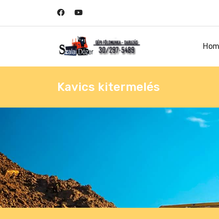
Hom
Kavics kitermelés